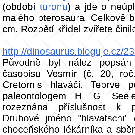
(období
turonu
) a jde o neúpl
malého pterosaura. Celkově b
cm. Rozpětí křídel zvířete činil
http://dinosaurus.bloguje.cz/
Původně byl nález popsán
časopisu Vesmír (č. 20, ro
Cretornis hlaváči. Teprve 
paleontologem H. G. See
rozeznána příslušnost k
Druhové jméno "hlavatschi" (
choceňského lékárníka a sběrat