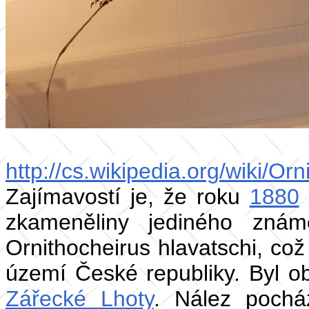
http://cs.wikipedia.org/wiki/Orn
Zajímavostí je, že roku
1880
zkameněliny jediného zn
Ornithocheirus hlavatschi, co
území České republiky. Byl 
Zářecké Lhoty
. Nález pocház