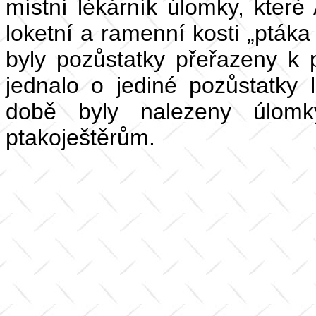
místní lékárník úlomky, které 
loketní a ramenní kosti „ptáka
byly pozůstatky přeřazeny k
jednalo o jediné pozůstatky l
době byly nalezeny úlomk
ptakoještěrům.