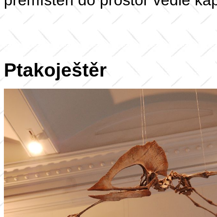
přemístěn do prostor vedle kap
Ptakoještěr