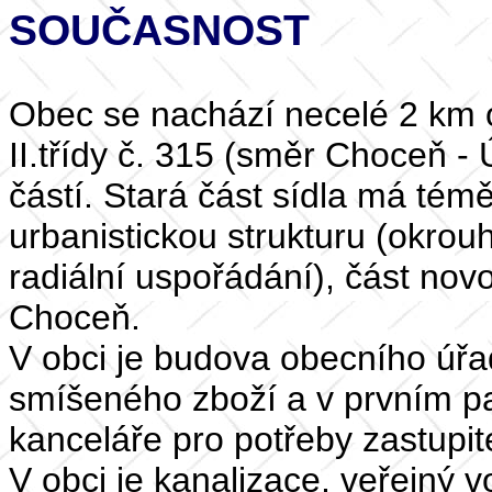
SOUČASNOST
Obec se nachází necelé 2 km o
II.třídy č. 315 (směr Choceň - 
částí. Stará část sídla má té
urbanistickou strukturu (okrou
radiální uspořádání), část nov
Choceň.
V obci je budova obecního úřad
smíšeného zboží a v prvním pa
kanceláře pro potřeby zastupit
V obci je kanalizace, veřejný 