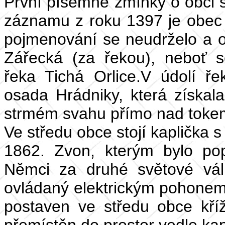
První písemné zmínky o obci se
záznamu z roku 1397 je obec
pojmenování se neudrželo a o
Zářecká (za řekou), neboť se
řeka Tichá Orlice.V údolí ř
osada Hrádniky, která získa
strmém svahu přímo nad toke
Ve středu obce stojí kaplička 
1862. Zvon, kterým bylo po
Němci za druhé světové vál
ovládaný elektrickým pohonem
postaven ve středu obce kř