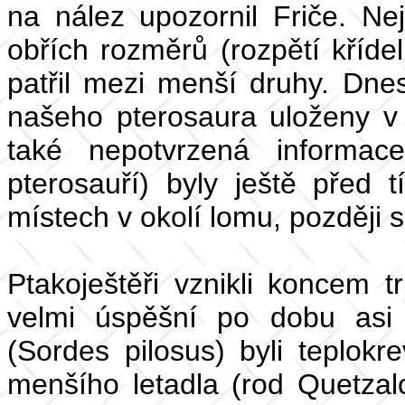
na nález upozornil Friče. Ne
obřích rozměrů (rozpětí kříde
patřil mezi menší druhy. Dne
našeho pterosaura uloženy 
také nepotvrzená informac
pterosauří) byly ještě před 
místech v okolí lomu, později s
Ptakoještěři vznikli koncem t
velmi úspěšní po dobu asi 
(Sordes pilosus) byli teplokr
menšího letadla (rod Quetzalc