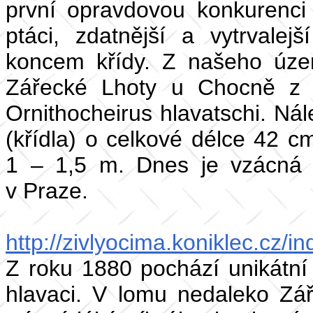
první opravdovou konkurenci 
ptáci, zdatnější a vytrvalejší
koncem křídy. Z našeho úze
Zářecké Lhoty u Chocně z r
Ornithocheirus hlavatschi. Nál
(křídla) o celkové délce 42 cm
1 – 1,5 m. Dnes je vzácná 
v Praze.
http://zivlyocima.koniklec.cz/
Z roku 1880 pochází unikátní 
hlavaci. V lomu nedaleko Zá